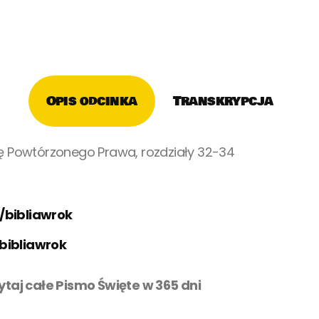
Opis odcinka
Transkrypcja
gę Powtórzonego Prawa, rozdziały 32-34
/bibliawrok
bibliawrok
zytaj całe Pismo Święte w 365 dni