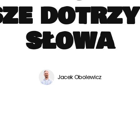
ze dotrz
słowa
Jacek Obolewicz