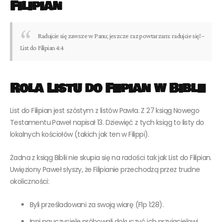
Filipian
Radujcie się zawsze w Panu; jeszcze raz powtarzam: radujcie się! –
List do Filipian 4:4
Rola Listu do Fiipian w Biblii
List do Filipian jest szóstym z listów Pawła. Z 27 ksiąg Nowego
Testamentu Paweł napisał 13. Dziewięć z tych ksiąg to listy do
lokalnych kościołów (takich jak ten w Filippi).
Żadna z ksiąg Biblii nie skupia się na radości tak jak List do Filipian.
Uwięziony Paweł słyszy, że Filipianie przechodzą przez trudne
okoliczności:
Byli prześladowani za swoją wiarę (Flp 1:28).
Inni nauczyciele próbowali dokuczyć ich przyjacielowi