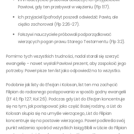
Pawłowi, gdy ten przebywał w więzieniu (Flp 1:17).
Ich przyjaciel Epafrodyt poszedł odwiedzić Pawła, ale
ciężko zachorował (Flp 2:26-27).
Fałszywi nauczyciele próbowali podporządkować
wierzących pogan prawu Starego Testamentu (Flp 3:2).
Pomimo tych wszystkich trudności, nadal starali się szerzyć
ewangelię – nawet wysłali Pawłowi prezent, aby zaspokoić jego
potrzeby. Paweł pisze ten list jako odpowiedź na to wszystko.
Podobnie jak listy do Efezjan i Kolosan, list ten ma zachęcić
Filipian do radosnego postępowania w sposób godny ewangelii
(Ef 4:1; Flp 1:27; Kol 2:6). Podczas gdy List do Efezjan koncentruje
się na tym, jak postępować jako część Bożej rodziny, a List do
Kolosan skupia się na umyśle wierzącego, List do Filipian
koncentruje się na postawie wierzącego. Paweł podkreśla swój
punkt widzenia: spośród wszystkich ksiąg Biblii w Liście do Filipian