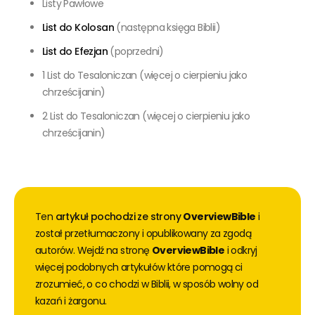
Listy Pawłowe
List do Kolosan
(następna księga Biblii)
List do Efezjan
(poprzedni)
1 List do Tesaloniczan (więcej o cierpieniu jako
chrześcijanin)
2 List do Tesaloniczan (więcej o cierpieniu jako
chrześcijanin)
Ten
artykuł pochodzi ze strony
OverviewBible
i
został przetłumaczony i opublikowany za zgodą
autorów. Wejdź na stronę
OverviewBible
i odkryj
więcej podobnych artykułów które pomogą ci
zrozumieć, o co chodzi w Biblii, w sposób wolny od
kazań i żargonu.