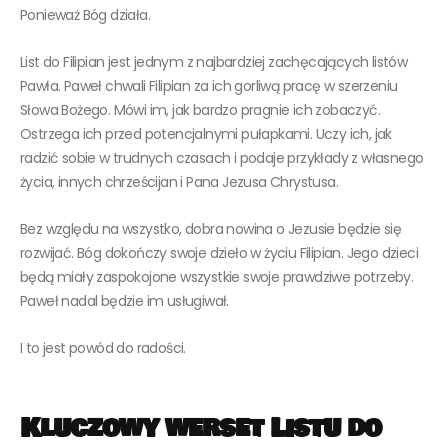
Ponieważ Bóg działa.
List do Filipian jest jednym z najbardziej zachęcających listów
Pawła. Paweł chwali Filipian za ich gorliwą pracę w szerzeniu
Słowa Bożego. Mówi im, jak bardzo pragnie ich zobaczyć.
Ostrzega ich przed potencjalnymi pułapkami. Uczy ich, jak
radzić sobie w trudnych czasach i podaje przykłady z własnego
życia, innych chrześcijan i Pana Jezusa Chrystusa.
Bez względu na wszystko, dobra nowina o Jezusie będzie się
rozwijać. Bóg dokończy swoje dzieło w życiu Filipian. Jego dzieci
będą miały zaspokojone wszystkie swoje prawdziwe potrzeby.
Paweł nadal będzie im usługiwał.
I to jest powód do radości.
Kluczowy werset Listu do