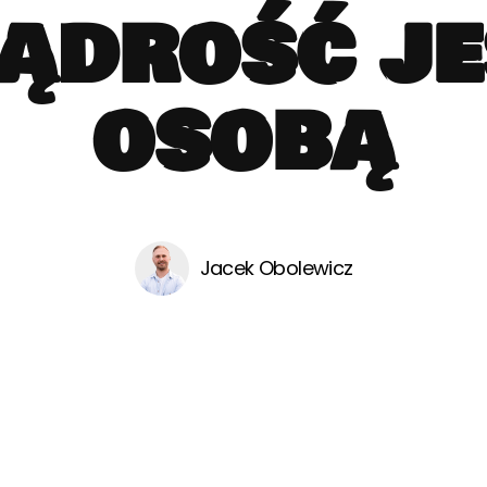
ądrość je
osobą
Jacek Obolewicz