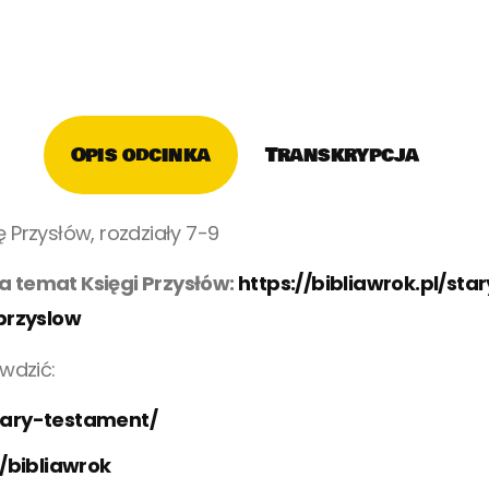
Opis odcinka
Transkrypcja
ę Przysłów, rozdziały 7-9
na temat Księgi Przysłów:
https://bibliawrok.pl/sta
przyslow
awdzić:
stary-testament/
/bibliawrok