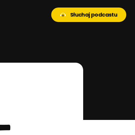
Słuchaj podcastu
–