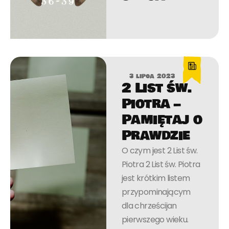
3 lipca 2023
2 List św.
Piotra –
Pamiętaj o
Prawdzie
O czym jest 2 List św.
Piotra 2 List św. Piotra
jest krótkim listem
przypominającym
dla chrześcijan
pierwszego wieku.