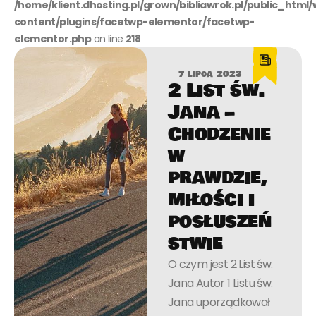
/home/klient.dhosting.pl/grown/bibliawrok.pl/public_html
content/plugins/facetwp-elementor/facetwp-
elementor.php
on line
218
7 lipca 2023
2 List św.
Jana –
Chodzenie
w
prawdzie,
miłości i
posłuszeń
stwie
O czym jest 2 List św.
Jana Autor 1 Listu św.
Jana uporządkował