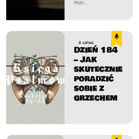
Piotr…
3 lipca
Dzień 184
– Jak
skutecznie
poradzić
sobie z
grzechem