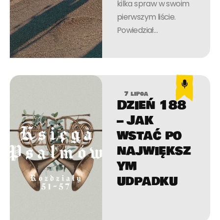
kilka spraw w swoim
pierwszym liście.
Powiedział…
7 lipca
Dzień 188
– Jak
wstać po
największ
ym
udpadku