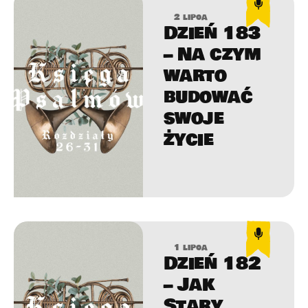
2 lipca
Dzień 183
– Na czym
warto
budować
swoje
życie
1 lipca
Dzień 182
– Jak
Stary