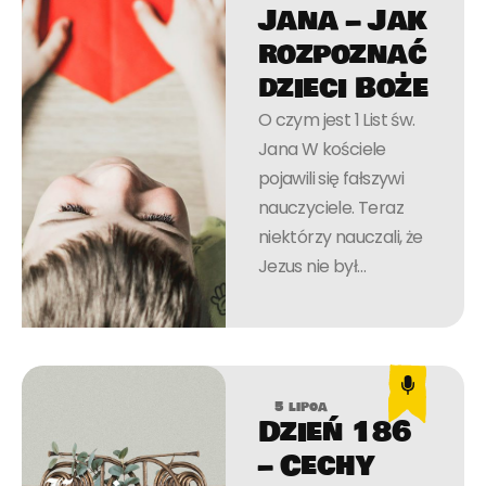
Jana – Jak
rozpoznać
dzieci Boże
O czym jest 1 List św.
Jana W kościele
pojawili się fałszywi
nauczyciele. Teraz
niektórzy nauczali, że
Jezus nie był…
5 lipca
Dzień 186
– Cechy