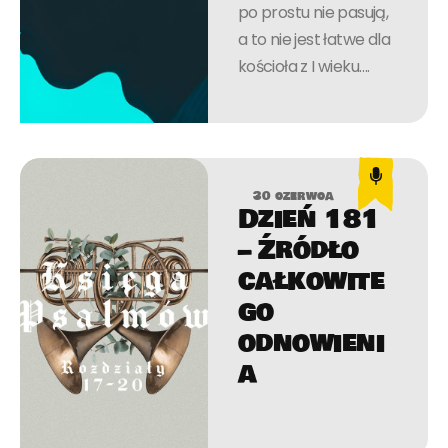
po prostu nie pasują,
a to nie jest łatwe dla
kościoła z I wieku….
30 czerwca
Dzień 181
– Źródło
całkowite
go
odnowieni
a