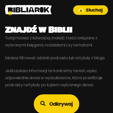
Słuchaj
Znajdź w Biblii
Tutaj możesz z łatwością znaleźć treści związane z
wybranymi księgami, rozdziałami czy tematami.
Możesz filtrować odcinki podcastu lub artykuły z bloga.
Jeśli szukasz informacji na konkretny temat, wpisz
odpowiednie słowa w wyszukiwarce, która przefiltruje
podcasty i artykuły po kątem wybranego słowa.
Odkrywaj