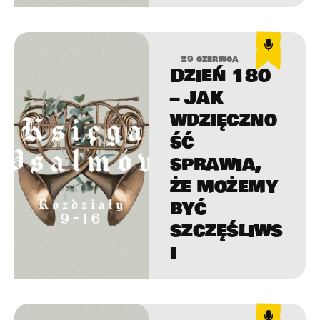
29 czerwca
Dzień 180
– Jak
wdzięczno
ść
sprawia,
że możemy
być
szczęśliws
i