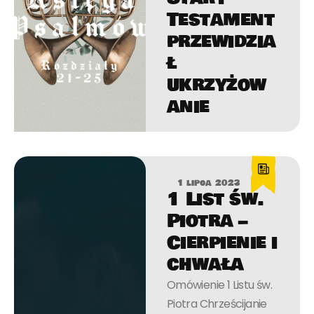
Testament
przewidzia
ł
ukrzyżow
anie
1 lipca 2023
1 List św.
Piotra –
Cierpienie i
chwała
Omówienie 1 Listu św.
Piotra Chrześcijanie