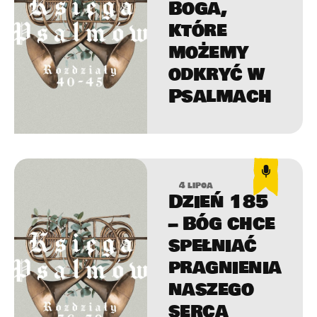
Boga,
które
możemy
odkryć w
Psalmach
4 lipca
Dzień 185
– Bóg chce
spełniać
pragnienia
naszego
serca