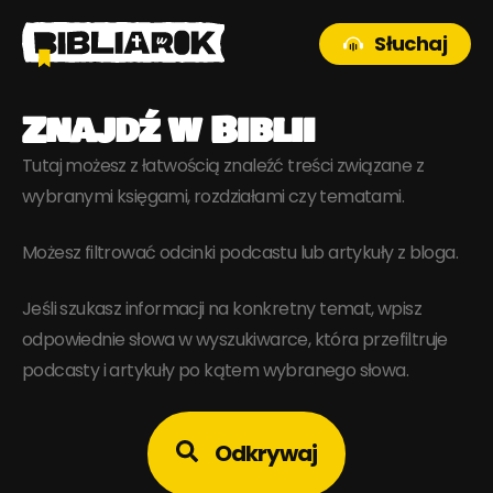
Słuchaj
Znajdź w Biblii
Tutaj możesz z łatwością znaleźć treści związane z
wybranymi księgami, rozdziałami czy tematami.
Możesz filtrować odcinki podcastu lub artykuły z bloga.
Jeśli szukasz informacji na konkretny temat, wpisz
odpowiednie słowa w wyszukiwarce, która przefiltruje
podcasty i artykuły po kątem wybranego słowa.
Odkrywaj