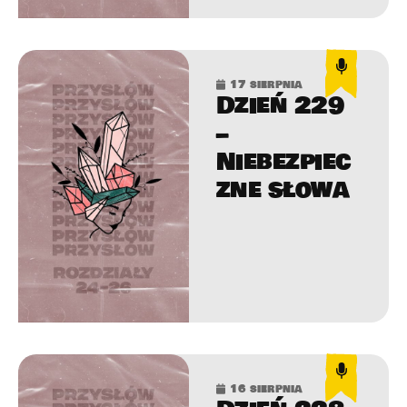
17 sierpnia
Dzień 229
–
Niebezpiec
zne słowa
16 sierpnia