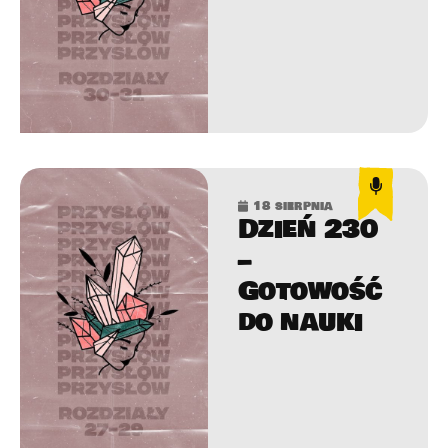
18 sierpnia
Dzień 230
–
Gotowość
do nauki