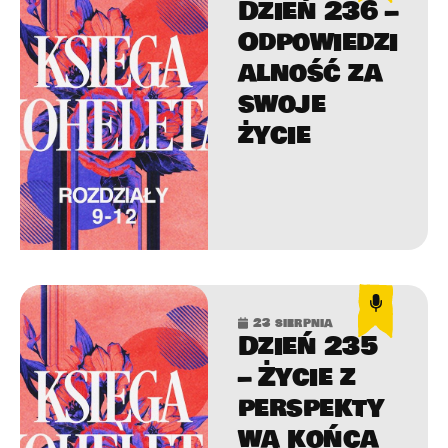
Dzień 236 –
Odpowiedzi
alność za
swoje
życie
23 sierpnia
Dzień 235
– Życie z
perspekty
wą końca