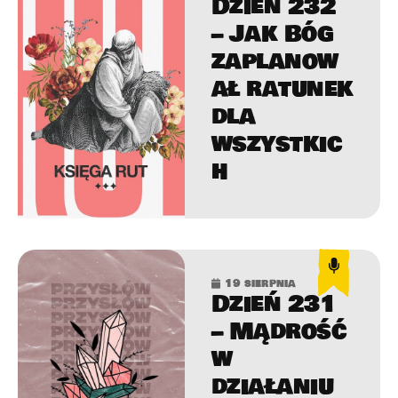
Dzień 232
– Jak Bóg
zaplanow
ał ratunek
dla
wszystkic
h
19 sierpnia
Dzień 231
– Mądrość
w
działaniu