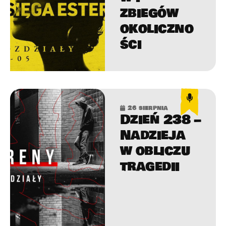
zbiegów
okoliczno
ści
26 sierpnia
Dzień 238 –
Nadzieja
w obliczu
tragedii