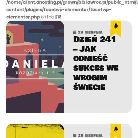
/home/klient.dhosting.pl/grown/bibliawrok.pl/public_html
content/plugins/facetwp-elementor/facetwp-
elementor.php
on line
218
29 sierpnia
Dzień 241
– Jak
odnieść
sukces we
wrogim
świecie
28 sierpnia