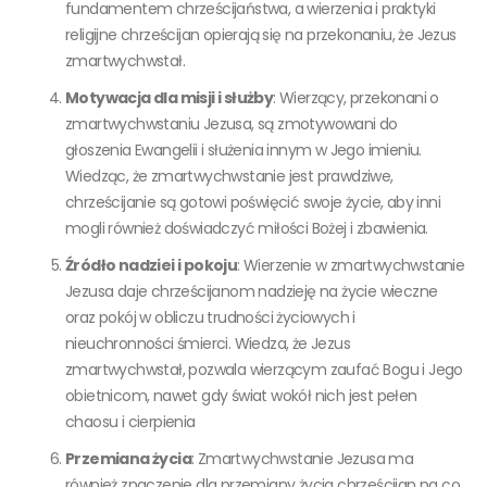
fundamentem chrześcijaństwa, a wierzenia i praktyki
religijne chrześcijan opierają się na przekonaniu, że Jezus
zmartwychwstał.
Motywacja dla misji i służby
: Wierzący, przekonani o
zmartwychwstaniu Jezusa, są zmotywowani do
głoszenia Ewangelii i służenia innym w Jego imieniu.
Wiedząc, że zmartwychwstanie jest prawdziwe,
chrześcijanie są gotowi poświęcić swoje życie, aby inni
mogli również doświadczyć miłości Bożej i zbawienia.
Źródło nadziei i pokoju
: Wierzenie w zmartwychwstanie
Jezusa daje chrześcijanom nadzieję na życie wieczne
oraz pokój w obliczu trudności życiowych i
nieuchronności śmierci. Wiedza, że Jezus
zmartwychwstał, pozwala wierzącym zaufać Bogu i Jego
obietnicom, nawet gdy świat wokół nich jest pełen
chaosu i cierpienia
Przemiana życia
: Zmartwychwstanie Jezusa ma
również znaczenie dla przemiany życia chrześcijan na co