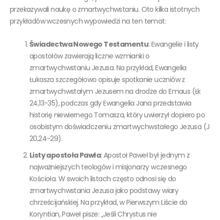
przekazywali naukę o zmartwychwstaniu. Oto kilka istotnych
przykładów wczesnych wypowiedzi na ten temat:
Świadectwa Nowego Testamentu
: Ewangelie i listy
apostołów zawierają liczne wzmianki o
zmartwychwstaniu Jezusa. Na przykład, Ewangelia
Łukasza szczegółowo opisuje spotkanie uczniów z
zmartwychwstałym Jezusem na drodze do Emaus (Łk
24,13-35), podczas gdy Ewangelia Jana przedstawia
historię niewiernego Tomasza, który uwierzył dopiero po
osobistym doświadczeniu zmartwychwstałego Jezusa (J
20,24-29).
Listy apostoła Pawła
: Apostoł Paweł był jednym z
najważniejszych teologów i misjonarzy wczesnego
Kościoła. W swoich listach często odnosi się do
zmartwychwstania Jezusa jako podstawy wiary
chrześcijańskiej. Na przykład, w Pierwszym Liście do
Koryntian, Paweł pisze: „Jeśli Chrystus nie