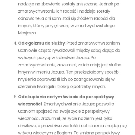
nadzieje na zbawienie zostały zniszczone. Jednak po
zmartwychwstaniu ich radość i nadzieja zostały
odnowione, a oni sami stali się źródłem radości dla
innych, którzy przyjęli wiarę w zmartwychwstałego
Mesjasza.
Od egoizmu do służby
: Przed zmartwychwstaniem
uczniowie często rywalizowali między sobą, dążąc do
wyższych pozycji w królestwie Jezusa. Po
zmartwychwstaniu, zrozumieli, że ich misją jest służba
innym w imieniu Jezusa. Ten przekształcony sposób
myślenia doprowadził ich do zaangażowania się w
szerzenie Ewangelii i troskę o potrzeby innych.
Od skupienia na tym świecie do perspektywy
wieczności
: Zmartwychwstanie Jezusa pozwoliło
uczniom spojrzeć na swoje życie z perspektywy
wieczności. Zrozumieli, że życie na ziemi jest tylko
chwilowe, a prawdziwa wartość i cel istnienia znajdują się
w życiu wiecznym z Bogiem. Ta zmiana perspektywy