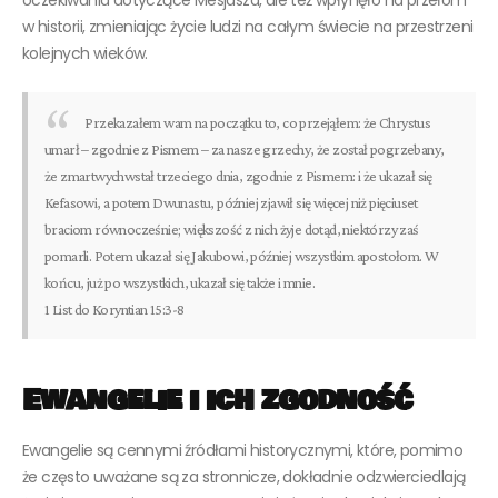
w historii, zmieniając życie ludzi na całym świecie na przestrzeni
kolejnych wieków.
Przekazałem wam na początku to, co przejąłem: że Chrystus
umarł – zgodnie z Pismem – za nasze grzechy, że został pogrzebany,
że zmartwychwstał trzeciego dnia, zgodnie z Pismem: i że ukazał się
Kefasowi, a potem Dwunastu, później zjawił się więcej niż pięciuset
braciom równocześnie; większość z nich żyje dotąd, niektórzy zaś
pomarli. Potem ukazał się Jakubowi, później wszystkim apostołom. W
końcu, już po wszystkich, ukazał się także i mnie.
1 List do Koryntian 15:3-8
Ewangelie i ich zgodność
Ewangelie są cennymi źródłami historycznymi, które, pomimo
że często uważane są za stronnicze, dokładnie odzwierciedlają