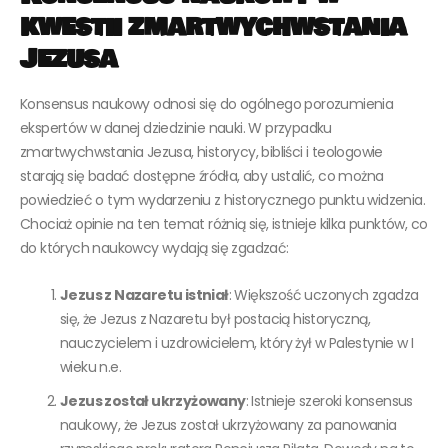
kwestii zmartwychwstania
Jezusa
Konsensus naukowy odnosi się do ogólnego porozumienia
ekspertów w danej dziedzinie nauki. W przypadku
zmartwychwstania Jezusa, historycy, bibliści i teologowie
starają się badać dostępne źródła, aby ustalić, co można
powiedzieć o tym wydarzeniu z historycznego punktu widzenia.
Chociaż opinie na ten temat różnią się, istnieje kilka punktów, co
do których naukowcy wydają się zgadzać:
Jezus z Nazaretu istniał
: Większość uczonych zgadza
się, że Jezus z Nazaretu był postacią historyczną,
nauczycielem i uzdrowicielem, który żył w Palestynie w I
wieku n.e.
Jezus został ukrzyżowany
: Istnieje szeroki konsensus
naukowy, że Jezus został ukrzyżowany za panowania