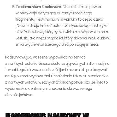
Testimonium Flavianum
: Chociaż istnieje pewna
kontrowersja dotycząca autentyczności tego
fragmentu, Testimonium Flavianum to część dzieła
„Dawne dzieje Izraela” autorstwa żydowskiego historyka
Józefa Flawiusza, który żył w I wieku n.e. Wspomina on o
Jezusie jako mężu mądrości, który dokonał wielu cudów i
zmartwychwstał trzeciego dnia po swojej śmierci.
Podsumowując, wczesne wypowiedzi na temat
zmartwychwstania Jezusa dostarczają ważnych informacji na
temat tego, jak wczesni chrześcijanie rozumieli i przekazywali
naukę o zmartwychwstaniu. Znalezienie tak wielu wzmianek o
zmartwychwstaniu w różnych źródłach potwierdza, że było to
wydarzenie o centralnym znaczeniu dla wczesnego
chrześcijaństwa.
Konsensus naukowy w