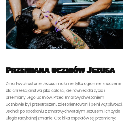
Przemiana uczniów Jezusa
Zmartwychwstanie Jezusa miało nie tylko ogromne znaczenie
dla chrześcijaństwa jako całości, ale również dla życia i
przemiany Jego uczniów. Przed zmartwychwstaniem
uczniowie byli przestraszeni, zdezorientowani i pełni wątpliwości.
Jednak po spotkaniu z zmartwychwstałym Jezusem, ich życie
uległo radykalnej zmianie. Oto kilka aspektów tej przemiany: