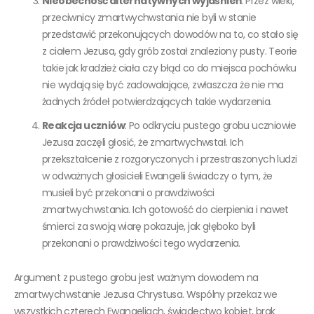
Nieobecność alternatywnych wyjaśnień
: Przez wieki,
przeciwnicy zmartwychwstania nie byli w stanie
przedstawić przekonujących dowodów na to, co stało się
z ciałem Jezusa, gdy grób został znaleziony pusty. Teorie
takie jak kradzież ciała czy błąd co do miejsca pochówku
nie wydają się być zadowalające, zwłaszcza że nie ma
żadnych źródeł potwierdzających takie wydarzenia.
Reakcja uczniów
: Po odkryciu pustego grobu uczniowie
Jezusa zaczęli głosić, że zmartwychwstał. Ich
przekształcenie z rozgoryczonych i przestraszonych ludzi
w odważnych głosicieli Ewangelii świadczy o tym, że
musieli być przekonani o prawdziwości
zmartwychwstania. Ich gotowość do cierpienia i nawet
śmierci za swoją wiarę pokazuje, jak głęboko byli
przekonani o prawdziwości tego wydarzenia.
Argument z pustego grobu jest ważnym dowodem na
zmartwychwstanie Jezusa Chrystusa. Wspólny przekaz we
wszystkich czterech Ewangeliach, świadectwo kobiet, brak