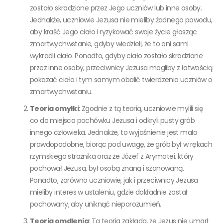
zostało skradzione przez Jego uczniów lub inne osoby.
Jednakże, uczniowie Jezusa nie mieliby żadnego powodu,
aby kraść Jego ciało i ryzykować swoje życie głosząc
zmartwychwstanie, gdyby wiedzieli, że to oni sami
wykradli ciało. Ponadto, gdyby ciało zostało skradzione
przez inne osoby, przeciwnicy Jezusa mogliby z łatwością
pokazać ciało i tym samym obalić twierdzenia uczniów o
zmartwychwstaniu.
Teoria omyłki
: Zgodnie z tą teorią, uczniowie mylili się
co do miejsca pochówku Jezusa i odkryli pusty grób
innego człowieka. Jednakże, to wyjaśnienie jest mało
prawdopodobne, biorąc pod uwagę, że grób był w rękach
rzymskiego strażnika oraz że Józef z Arymatei, który
pochował Jezusa, był osobą znaną i szanowaną.
Ponadto, zarówno uczniowie, jak i przeciwnicy Jezusa
mieliby interes w ustaleniu, gdzie dokładnie został
pochowany, aby uniknąć nieporozumień.
Teoria omdlenia
: Ta teoria zakłada, że Jezus nie umarł