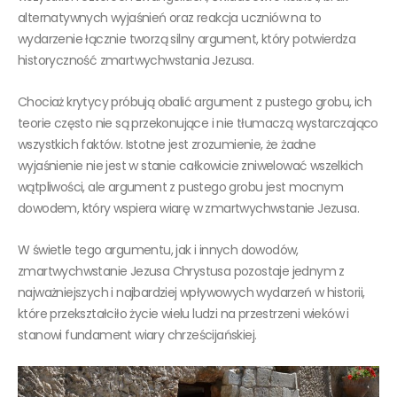
alternatywnych wyjaśnień oraz reakcja uczniów na to
wydarzenie łącznie tworzą silny argument, który potwierdza
historyczność zmartwychwstania Jezusa.
Chociaż krytycy próbują obalić argument z pustego grobu, ich
teorie często nie są przekonujące i nie tłumaczą wystarczająco
wszystkich faktów. Istotne jest zrozumienie, że żadne
wyjaśnienie nie jest w stanie całkowicie zniwelować wszelkich
wątpliwości, ale argument z pustego grobu jest mocnym
dowodem, który wspiera wiarę w zmartwychwstanie Jezusa.
W świetle tego argumentu, jak i innych dowodów,
zmartwychwstanie Jezusa Chrystusa pozostaje jednym z
najważniejszych i najbardziej wpływowych wydarzeń w historii,
które przekształciło życie wielu ludzi na przestrzeni wieków i
stanowi fundament wiary chrześcijańskiej.