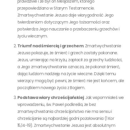
prawdziwe i że był on Mesjaszem, którego
przepowiedziano w Starym Testamencie.
Zmartwychwstanie Jezusa daje wiarygodność Jego
twierdzeniom dotyczącym Jego tożsamości oraz
potwierdza Jego nauczanie o przebaczeniu grzechów i
życiu wiecznym.
Triumf nad śmiercią i grzechem
: Zmartwychwstanie
Jezusa pokazuje, że śmierć i grzech zostały pokonane.
Jezus, umierając na krzyżu, zapłacił za grzechy ludzkości,
a Jego zmartwychwstanie oznacza, że pokonał śmierć,
dając ludziom nadzieję na życie wieczne. Dzięki temu
wierzący mogą być pewni, że śmierć nie jest końcem, ale
początkiem nowego życia z Bogiem.
Podstawa wiary chrześcijańskiej
: Jak wspomniałeś we
wprowadzeniu, św. Paweł podkreśla, że bez
zmartwychwstania chrześcijaństwo nie ma sensu i
chrześcijanie są najbardziej godni pożałowania (1 Kor
15,14-19). Zmartwychwstanie Jezusa jest absolutnym