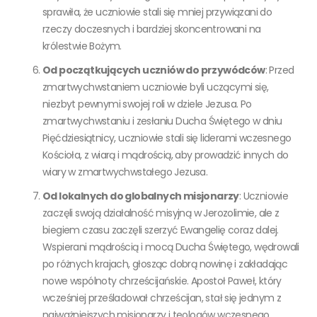
sprawiła, że uczniowie stali się mniej przywiązani do
rzeczy doczesnych i bardziej skoncentrowani na
królestwie Bożym.
Od początkujących uczniów do przywódców
: Przed
zmartwychwstaniem uczniowie byli uczącymi się,
niezbyt pewnymi swojej roli w dziele Jezusa. Po
zmartwychwstaniu i zesłaniu Ducha Świętego w dniu
Pięćdziesiątnicy, uczniowie stali się liderami wczesnego
Kościoła, z wiarą i mądrością, aby prowadzić innych do
wiary w zmartwychwstałego Jezusa.
Od lokalnych do globalnych misjonarzy
: Uczniowie
zaczęli swoją działalność misyjną w Jerozolimie, ale z
biegiem czasu zaczęli szerzyć Ewangelię coraz dalej.
Wspierani mądrością i mocą Ducha Świętego, wędrowali
po różnych krajach, głosząc dobrą nowinę i zakładając
nowe wspólnoty chrześcijańskie. Apostoł Paweł, który
wcześniej prześladował chrześcijan, stał się jednym z
najważniejszych misjonarzy i teologów wczesnego