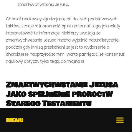
zmartwychwstaniu Jezusa.
Chociaż naukowcy zgadzają się co do tych podstawowych
faktów, istnieje różnorodność opinii na temat tego, jak należy
interpretować te informacje. Niektórzy uważają, że
zmartwychwstanie Jezusa można wyjaśnić naturalistycznie,
podczas gdy inni są przekonani, że jest to wydarzenie o
charakterze nadprzyrodzonym. Warto pamiętać, że konsensus
naukowy dotyczy tylko tego, co można st
Zmartwychwstanie Jezusa
jako spełnienie proroctw
Starego Testamentu
Zmartwychwstanie Jezusa Chrystusa jest uważane przez
Menu
chrześcijan za spełnienie licznych proroctw zawartych w
Starym Testamencie. Proroctwa te wskazują na Mesjasza, który