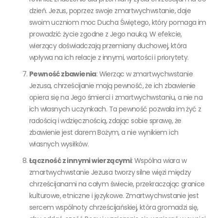
dzień. Jezus, poprzez swoje zmartwychwstanie, daje
swoim uczniom moc Ducha Świętego, który pomaga im
prowadzić życie zgodne z Jego nauką. W efekcie,
wierzący doświadczają przemiany duchowej, która
wpływa na ich relacje z innymi, wartości i priorytety.
Pewność zbawienia
: Wierząc w zmartwychwstanie
Jezusa, chrześcijanie mają pewność, że ich zbawienie
opiera się na Jego śmierci i zmartwychwstaniu, a nie na
ich własnych uczynkach. Ta pewność pozwala im żyć z
radością i wdzięcznością, zdając sobie sprawę, że
zbawienie jest darem Bożym, a nie wynikiem ich
własnych wysiłków.
Łączność z innymi wierzącymi
: Wspólna wiara w
zmartwychwstanie Jezusa tworzy silne więzi między
chrześcijanami na całym świecie, przekraczając granice
kulturowe, etniczne i językowe. Zmartwychwstanie jest
sercem wspólnoty chrześcijańskiej, która gromadzi się,