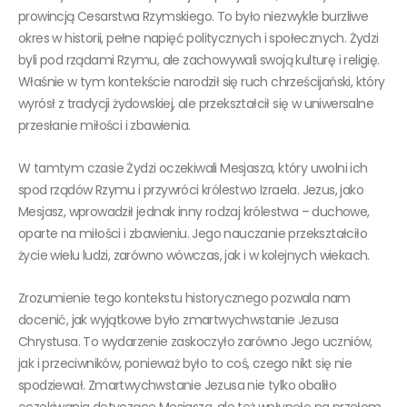
prowincją Cesarstwa Rzymskiego. To było niezwykle burzliwe
okres w historii, pełne napięć politycznych i społecznych. Żydzi
byli pod rządami Rzymu, ale zachowywali swoją kulturę i religię.
Właśnie w tym kontekście narodził się ruch chrześcijański, który
wyrósł z tradycji żydowskiej, ale przekształcił się w uniwersalne
przesłanie miłości i zbawienia.
W tamtym czasie Żydzi oczekiwali Mesjasza, który uwolni ich
spod rządów Rzymu i przywróci królestwo Izraela. Jezus, jako
Mesjasz, wprowadził jednak inny rodzaj królestwa – duchowe,
oparte na miłości i zbawieniu. Jego nauczanie przekształciło
życie wielu ludzi, zarówno wówczas, jak i w kolejnych wiekach.
Zrozumienie tego kontekstu historycznego pozwala nam
docenić, jak wyjątkowe było zmartwychwstanie Jezusa
Chrystusa. To wydarzenie zaskoczyło zarówno Jego uczniów,
jak i przeciwników, ponieważ było to coś, czego nikt się nie
spodziewał. Zmartwychwstanie Jezusa nie tylko obaliło
oczekiwania dotyczące Mesjasza, ale też wpłynęło na przełom