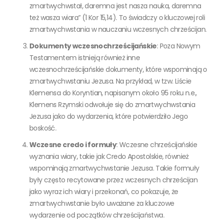
zmartwychwstał, daremna jest nasza nauka, daremna
też wasza wiara” (1 Kor 15,14). To świadczy o kluczowej roli
zmartwychwstania w nauczaniu wczesnych chrześcijan.
Dokumenty wczesnochrześcijańskie
: Poza Nowym
Testamentem istnieją również inne
wczesnochrześcijańskie dokumenty, które wspominają o
zmartwychwstaniu Jezusa. Na przykład, w tzw. Liście
Klemensa do Koryntian, napisanym około 95 roku n.e.,
Klemens Rzymski odwołuje się do zmartwychwstania
Jezusa jako do wydarzenia, które potwierdziło Jego
boskość.
Wczesne credo i formuły
: Wczesne chrześcijańskie
wyznania wiary, takie jak Credo Apostolskie, również
wspominają zmartwychwstanie Jezusa. Takie formuły
były często recytowane przez wczesnych chrześcijan
jako wyraz ich wiary i przekonań, co pokazuje, że
zmartwychwstanie było uważane za kluczowe
wydarzenie od początków chrześcijaństwa.