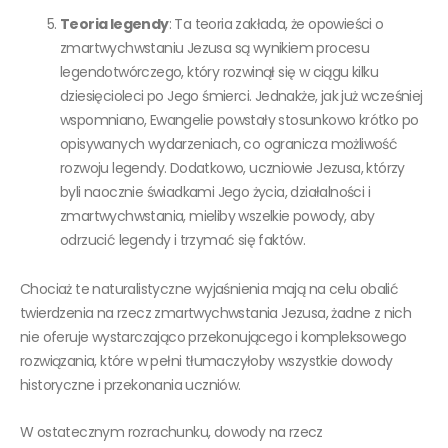
Teoria legendy
: Ta teoria zakłada, że opowieści o
zmartwychwstaniu Jezusa są wynikiem procesu
legendotwórczego, który rozwinął się w ciągu kilku
dziesięcioleci po Jego śmierci. Jednakże, jak już wcześniej
wspomniano, Ewangelie powstały stosunkowo krótko po
opisywanych wydarzeniach, co ogranicza możliwość
rozwoju legendy. Dodatkowo, uczniowie Jezusa, którzy
byli naocznie świadkami Jego życia, działalności i
zmartwychwstania, mieliby wszelkie powody, aby
odrzucić legendy i trzymać się faktów.
Chociaż te naturalistyczne wyjaśnienia mają na celu obalić
twierdzenia na rzecz zmartwychwstania Jezusa, żadne z nich
nie oferuje wystarczająco przekonującego i kompleksowego
rozwiązania, które w pełni tłumaczyłoby wszystkie dowody
historyczne i przekonania uczniów.
W ostatecznym rozrachunku, dowody na rzecz