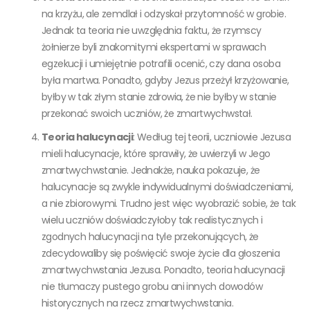
na krzyżu, ale zemdlał i odzyskał przytomność w grobie.
Jednak ta teoria nie uwzględnia faktu, że rzymscy
żołnierze byli znakomitymi ekspertami w sprawach
egzekucji i umiejętnie potrafili ocenić, czy dana osoba
była martwa. Ponadto, gdyby Jezus przeżył krzyżowanie,
byłby w tak złym stanie zdrowia, że nie byłby w stanie
przekonać swoich uczniów, że zmartwychwstał.
Teoria halucynacji
: Według tej teorii, uczniowie Jezusa
mieli halucynacje, które sprawiły, że uwierzyli w Jego
zmartwychwstanie. Jednakże, nauka pokazuje, że
halucynacje są zwykle indywidualnymi doświadczeniami,
a nie zbiorowymi. Trudno jest więc wyobrazić sobie, że tak
wielu uczniów doświadczyłoby tak realistycznych i
zgodnych halucynacji na tyle przekonujących, że
zdecydowaliby się poświęcić swoje życie dla głoszenia
zmartwychwstania Jezusa. Ponadto, teoria halucynacji
nie tłumaczy pustego grobu ani innych dowodów
historycznych na rzecz zmartwychwstania.