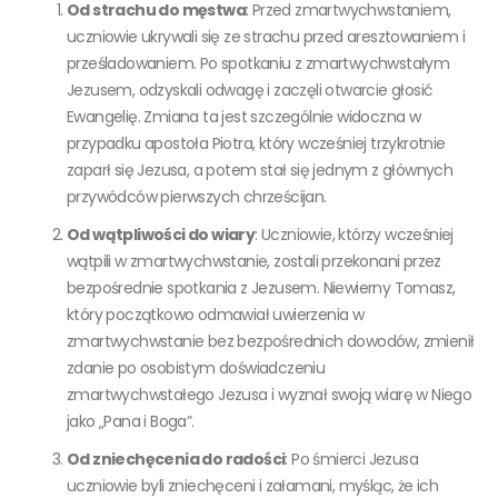
Od strachu do męstwa
: Przed zmartwychwstaniem,
uczniowie ukrywali się ze strachu przed aresztowaniem i
prześladowaniem. Po spotkaniu z zmartwychwstałym
Jezusem, odzyskali odwagę i zaczęli otwarcie głosić
Ewangelię. Zmiana ta jest szczególnie widoczna w
przypadku apostoła Piotra, który wcześniej trzykrotnie
zaparł się Jezusa, a potem stał się jednym z głównych
przywódców pierwszych chrześcijan.
Od wątpliwości do wiary
: Uczniowie, którzy wcześniej
wątpili w zmartwychwstanie, zostali przekonani przez
bezpośrednie spotkania z Jezusem. Niewierny Tomasz,
który początkowo odmawiał uwierzenia w
zmartwychwstanie bez bezpośrednich dowodów, zmienił
zdanie po osobistym doświadczeniu
zmartwychwstałego Jezusa i wyznał swoją wiarę w Niego
jako „Pana i Boga”.
Od zniechęcenia do radości
: Po śmierci Jezusa
uczniowie byli zniechęceni i załamani, myśląc, że ich