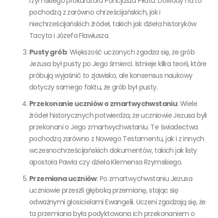
rzymskiego prokuratora Poncjusza Piłata. Dowody na to
pochodzą z zarówno chrześcijańskich, jak i
niechrześcijańskich źródeł, takich jak dzieła historyków
Tacyta i Józefa Flawiusza.
Pusty grób
: Większość uczonych zgadza się, że grób
Jezusa był pusty po Jego śmierci. Istnieje kilka teorii, które
próbują wyjaśnić to zjawisko, ale konsensus naukowy
dotyczy samego faktu, że grób był pusty.
Przekonanie uczniów o zmartwychwstaniu
: Wiele
źródeł historycznych potwierdza, że uczniowie Jezusa byli
przekonani o Jego zmartwychwstaniu. Te świadectwa
pochodzą zarówno z Nowego Testamentu, jak i z innych
wczesnochrześcijańskich dokumentów, takich jak listy
apostoła Pawła czy dzieła Klemensa Rzymskiego.
Przemiana uczniów
: Po zmartwychwstaniu Jezusa
uczniowie przeszli głęboką przemianę, stając się
odważnymi głosicielami Ewangelii. Uczeni zgadzają się, że
ta przemiana była podyktowana ich przekonaniem o