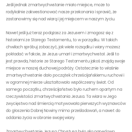
Jeśli jednak zmartwychwstanie miało miejsce, może to
radykalnie zakwestionować nasze przekonania i sprawić, że
zastanowimy się nad wiarą i jej miejscem w naszym życiu.
Nawet jeśli już teraz podążasz za Jezusem i zmagasz się z
historiami ze Starego Testamentu, to w porządku. W takich
chwilach spróbuj zobaczyć, jak wiele rozsądku i wiary możesz
pokładać w fakcie, że Jezus umarł i zmartwychwstał. Jeśli to
jest prawda, historie ze Starego Testamentu jakoś znajdą swoje
miejsce w naszej duchowej podróży. Ostatecznie to właśnie
zmartwychwstanie dało początek chrześcijańskiemu ruchowi i
w ogromnej mierze ukształtowało współczesny świat. Od
samego początku, chrześcijaństwo było ruchem opartym na
rzeczywistości zmartwychwstania Jezusa. Ta wiara w Jego
zwycięstwo nad śmiercią motywowała pierwszych wyznawców
do głoszenia Dobrej Nowiny mimo prześladowań, a nawet do
oddania życia w obronie swojej wiary.
Zmartwychwstanie Jezusa Chrystusa było siłą napędową