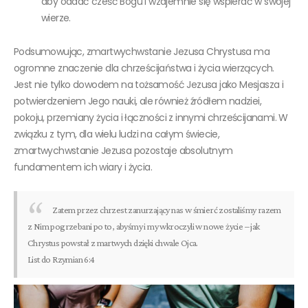
aby oddać cześć Bogu i wzajemnie się wspierać w swojej
wierze.
Podsumowując, zmartwychwstanie Jezusa Chrystusa ma
ogromne znaczenie dla chrześcijaństwa i życia wierzących.
Jest nie tylko dowodem na tożsamość Jezusa jako Mesjasza i
potwierdzeniem Jego nauki, ale również źródłem nadziei,
pokoju, przemiany życia i łączności z innymi chrześcijanami. W
związku z tym, dla wielu ludzi na całym świecie,
zmartwychwstanie Jezusa pozostaje absolutnym
fundamentem ich wiary i życia.
Zatem przez chrzest zanurzający nas w śmierć zostaliśmy razem
z Nim pogrzebani po to, abyśmy i my wkroczyli w nowe życie – jak
Chrystus powstał z martwych dzięki chwale Ojca.
List do Rzymian 6:4