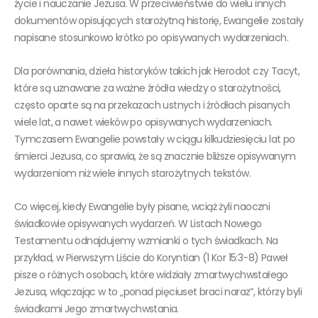
życie i nauczanie Jezusa. W przeciwieństwie do wielu innych
dokumentów opisujących starożytną historię, Ewangelie zostały
napisane stosunkowo krótko po opisywanych wydarzeniach.
Dla porównania, dzieła historyków takich jak Herodot czy Tacyt,
które są uznawane za ważne źródła wiedzy o starożytności,
często oparte są na przekazach ustnych i źródłach pisanych
wiele lat, a nawet wieków po opisywanych wydarzeniach.
Tymczasem Ewangelie powstały w ciągu kilkudziesięciu lat po
śmierci Jezusa, co sprawia, że są znacznie bliższe opisywanym
wydarzeniom niż wiele innych starożytnych tekstów.
Co więcej, kiedy Ewangelie były pisane, wciąż żyli naoczni
świadkowie opisywanych wydarzeń. W Listach Nowego
Testamentu odnajdujemy wzmianki o tych świadkach. Na
przykład, w Pierwszym Liście do Koryntian (1 Kor 15:3-8) Paweł
pisze o różnych osobach, które widziały zmartwychwstałego
Jezusa, włączając w to „ponad pięciuset braci naraz”, którzy byli
świadkami Jego zmartwychwstania.