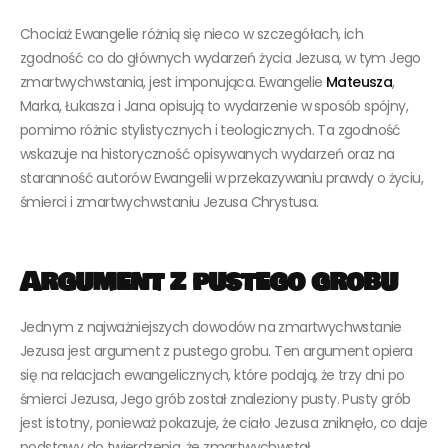
Chociaż Ewangelie różnią się nieco w szczegółach, ich
zgodność co do głównych wydarzeń życia Jezusa, w tym Jego
zmartwychwstania, jest imponująca. Ewangelie
Mateusza
,
Marka, Łukasza i Jana opisują to wydarzenie w sposób spójny,
pomimo różnic stylistycznych i teologicznych. Ta zgodność
wskazuje na historyczność opisywanych wydarzeń oraz na
staranność autorów Ewangelii w przekazywaniu prawdy o życiu,
śmierci i zmartwychwstaniu Jezusa Chrystusa.
Argument z pustego grobu
Jednym z najważniejszych dowodów na zmartwychwstanie
Jezusa jest argument z pustego grobu. Ten argument opiera
się na relacjach ewangelicznych, które podają, że trzy dni po
śmierci Jezusa, Jego grób został znaleziony pusty. Pusty grób
jest istotny, ponieważ pokazuje, że ciało Jezusa zniknęło, co daje
podstawy do twierdzenia, że zmartwychwstał.