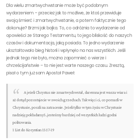
Dla wielu zmartwychwstanie może być podobnym
wydarzeniem – przecież jak to możliwe, że ktoś przewiduje
swoją śmierć i zmartwychwstanie, a potem faktycznie tego
dokonuje? Brzmi jak bajka. To, co odróżnia to wydarzenie od
opowieści ze Starego Testamentu, to jego bliskość do naszych
czasów i dokumentacja, jaką posiada. To jedno wydarzenie
ukształtowało bieg historii i wpłynęło na nas wszystkich. Jeśli
jednak tego nie było, można zapomnieć o wierze i
chrześcijaństwie – to nie jest warte naszego czasu. Zresztą,
pisał o tym już sam Apostoł Paweł:
A jeżeli Chrystus nie zmartwychwstał, daremna jest wasza wiara i
aż dotąd pozostajecie w swoich grzechach. Tak więc i ci, co pomarli w
Chrystusie, poszli na zatracenie. Jeżeli tylko w tym życiu w Chrystusie
nadzieję pokładamy5, jesteśmy bardziej od wszystkich ludzi godni
politowania.
1 List do Koryntian 15:17-19