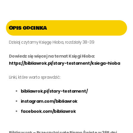
Opis odcinka
Dzisiaj czytamy Księgę Hioba, rozdziały 38-39
Dowiedz się więcej na temat Księgi Hioba:
https://bibliawrok.pl/stary-testament/ksiega-hioba
Linki, które warto sprawdzić:
bibliawrok.pl/stary-testament/
instagram.com/bibliawrok
facebook.com/bibliawrok
Biblia w rok – Przeczytaj całe Pismo Święte w 365 dni