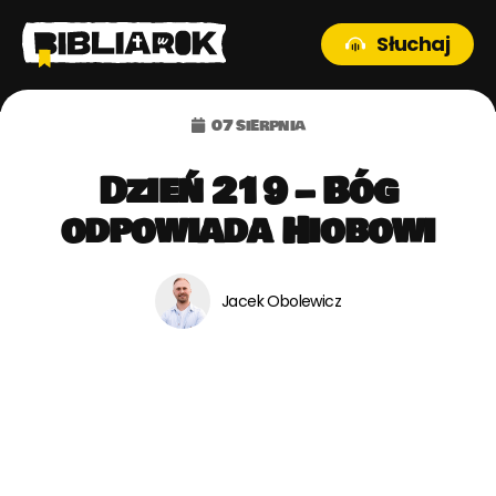
Słuchaj
07 sierpnia
Dzień 219 – Bóg
odpowiada Hiobowi
Jacek Obolewicz