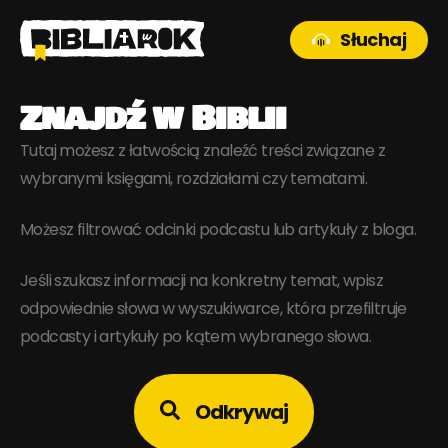
Słuchaj
Znajdź w Biblii
Tutaj możesz z łatwością znaleźć treści związane z
wybranymi księgami, rozdziałami czy tematami.
Możesz filtrować odcinki podcastu lub artykuły z bloga.
Jeśli szukasz informacji na konkretny temat, wpisz
odpowiednie słowa w wyszukiwarce, która przefiltruje
podcasty i artykuły po kątem wybranego słowa.
Odkrywaj