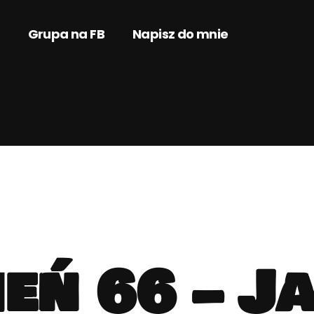
Grupa na FB
Napisz do mnie
eń 66 – J