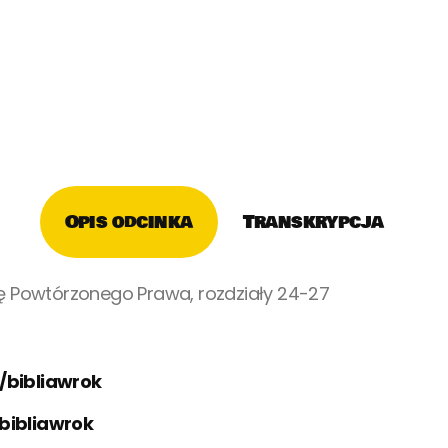
Opis odcinka
Transkrypcja
gę Powtórzonego Prawa, rozdziały 24-27
/bibliawrok
bibliawrok