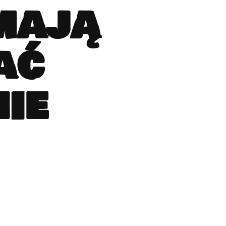
mają
ać
ie