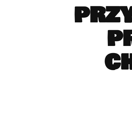
prz
p
c