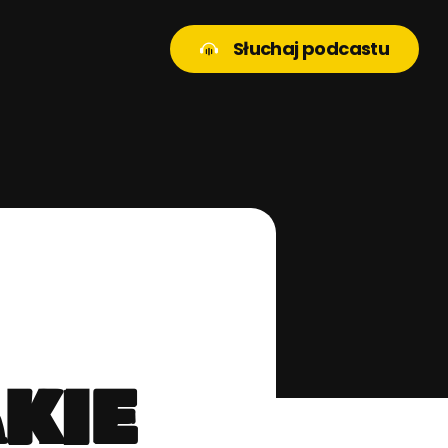
Słuchaj podcastu
akie