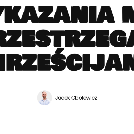
ykazania 
rzestrzeg
hrześcijan
Jacek Obolewicz