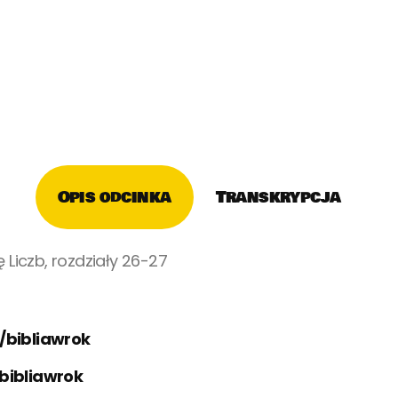
Opis odcinka
Transkrypcja
 Liczb, rozdziały 26-27
/bibliawrok
bibliawrok