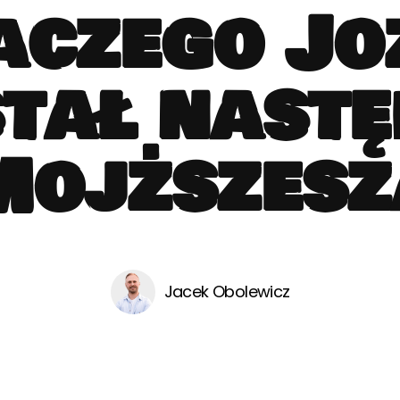
aczego Jo
tał nast
Mojższesz
Jacek Obolewicz