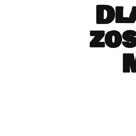
Dl
zos