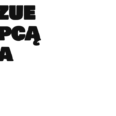
zue
ępcą
a