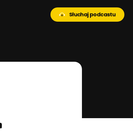
Słuchaj podcastu
–